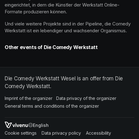
eingerichtet, in dem die Künstler der Werkstatt Online-
Formate produzieren können.
Und viele weitere Projekte sind in der Pipeline, die Comedy 
Werkstatt ist ein lebendiger und wachsender Organismus.
Other events of Die Comedy Werkstatt
Die Comedy Werkstatt Wesel is an offer from Die
Comedy Werkstatt.
Imprint of the organizer
(opens in a new tab)
Data privacy of the organizer
(opens in 
General terms and conditions of the organizer
(opens in a new ta
SWITCH LANGUAGE
Cookie settings
(opens in a new tab)
Data privacy policy
(opens in a new tab)
Accessibility
(opens in a n